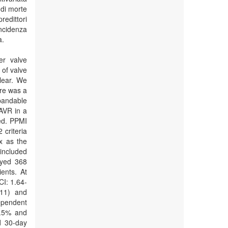
 di morte
redittori
ncidenza
à.
er valve
 of valve
lear. We
ere was a
pandable
AVR in a
ed. PPMI
criteria
x as the
 included
oyed 368
ents. At
CI: 1.64-
011) and
ependent
2.5% and
d 30-day