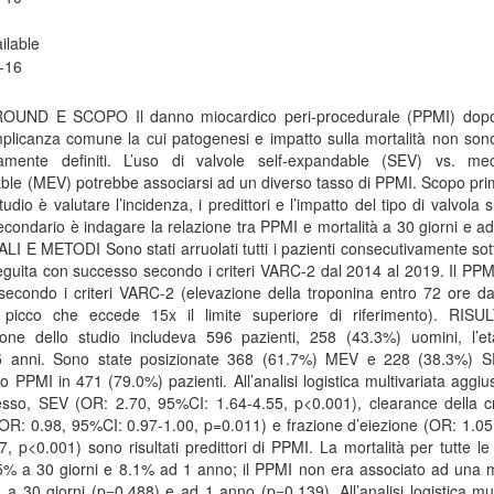
ilable
-16
UND E SCOPO Il danno miocardico peri-procedurale (PPMI) dop
plicanza comune la cui patogenesi e impatto sulla mortalità non son
amente definiti. L’uso di valvole self-expandable (SEV) vs. mec
le (MEV) potrebbe associarsi ad un diverso tasso di PPMI. Scopo pri
tudio è valutare l’incidenza, i predittori e l’impatto del tipo di valvola 
condario è indagare la relazione tra PPMI e mortalità a 30 giorni e a
I E METODI Sono stati arruolati tutti i pazienti consecutivamente sot
guita con successo secondo i criteri VARC-2 dal 2014 al 2019. Il PPM
 secondo i criteri VARC-2 (elevazione della troponina entro 72 ore da
picco che eccede 15x il limite superiore di riferimento). RISU
ione dello studio includeva 596 pazienti, 258 (43.3%) uomini, l’e
5 anni. Sono state posizionate 368 (61.7%) MEV e 228 (38.3%) S
o PPMI in 471 (79.0%) pazienti. All’analisi logistica multivariata aggiu
esso, SEV (OR: 2.70, 95%CI: 1.64-4.55, p<0.001), clearance della cr
OR: 0.98, 95%CI: 0.97-1.00, p=0.011) e frazione d’eiezione (OR: 1.0
7, p<0.001) sono risultati predittori di PPMI. La mortalità per tutte l
.5% a 30 giorni e 8.1% ad 1 anno; il PPMI non era associato ad una 
à a 30 giorni (p=0.488) e ad 1 anno (p=0.139). All’analisi logistica mul