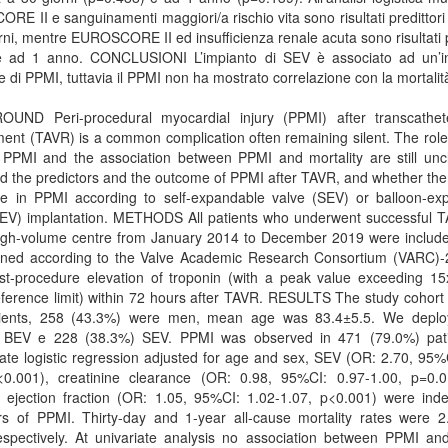
E II e sanguinamenti maggiori/a rischio vita sono risultati predittori
rni, mentre EUROSCORE II ed insufficienza renale acuta sono risultati p
e ad 1 anno. CONCLUSIONI L’impianto di SEV è associato ad un’i
e di PPMI, tuttavia il PPMI non ha mostrato correlazione con la mortalit
UND Peri-procedural myocardial injury (PPMI) after transcathet
ent (TAVR) is a common complication often remaining silent. The role
 PPMI and the association between PPMI and mortality are still unc
d the predictors and the outcome of PPMI after TAVR, and whether th
nce in PPMI according to self-expandable valve (SEV) or balloon-ex
BEV) implantation. METHODS All patients who underwent successful T
high-volume centre from January 2014 to December 2019 were includ
ined according to the Valve Academic Research Consortium (VARC)-2 
st-procedure elevation of troponin (with a peak value exceeding 15
ference limit) within 72 hours after TAVR. RESULTS The study cohort
ients, 258 (43.3%) were men, mean age was 83.4±5.5. We depl
 BEV e 228 (38.3%) SEV. PPMI was observed in 471 (79.0%) pati
iate logistic regression adjusted for age and sex, SEV (OR: 2.70, 95%
<0.001), creatinine clearance (OR: 0.98, 95%CI: 0.97-1.00, p=0.
e ejection fraction (OR: 1.05, 95%CI: 1.02-1.07, p<0.001) were ind
ors of PPMI. Thirty-day and 1-year all-cause mortality rates were 
espectively. At univariate analysis no association between PPMI an