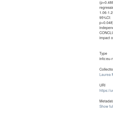
(p=0.48
regress
1.06-1.
95%CI: 
p=0.048
indepen
CONCLUS
impact o
Type
info:eu
Collecti
Laurea 
URI
https://
Metadat
Show ful