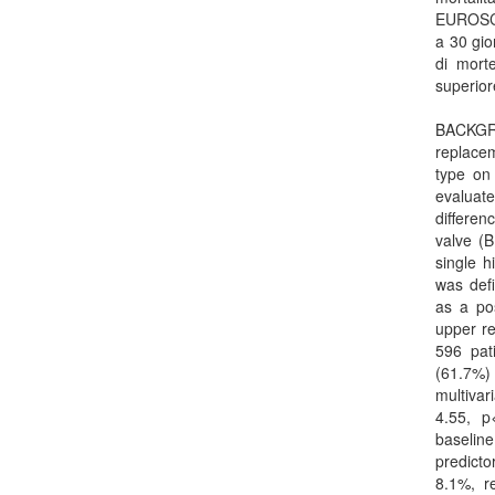
EUROSCOR
a 30 gio
di mort
superior
BACKGRO
replacem
type on
evaluate
differe
valve (
single 
was def
as a po
upper re
596 pat
(61.7%)
multivar
4.55, p
baselin
predict
8.1%, r