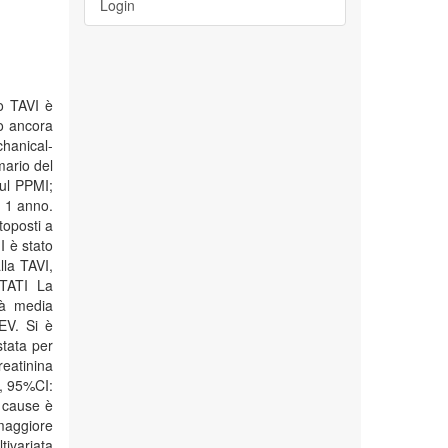
Login
o TAVI è
o ancora
hanical-
mario del
sul PPMI;
d 1 anno.
toposti a
I è stato
lla TAVI,
LTATI La
tà media
EV. Si è
stata per
eatinina
5, 95%CI:
e cause è
maggiore
tivariata