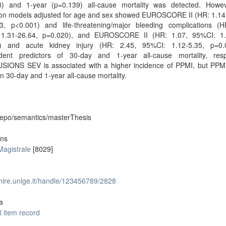
8) and 1-year (p=0.139) all-cause mortality was detected. Howe
ion models adjusted for age and sex showed EUROSCORE II (HR: 1.14
23, p<0.001) and life-threatening/major bleeding complications (H
1.31-26.64, p=0.020), and EUROSCORE II (HR: 1.07, 95%CI: 1.
) and acute kidney injury (HR: 2.45, 95%CI: 1.12-5.35, p=0
dent predictors of 30-day and 1-year all-cause mortality, respe
IONS SEV is associated with a higher incidence of PPMI, but PPMI
n 30-day and 1-year all-cause mortality.
-repo/semantics/masterThesis
ons
Magistrale
[8029]
unire.unige.it/handle/123456789/2828
a
l item record