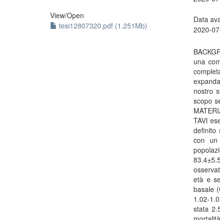
View/
Open
Data ava
tesi12807320.pdf (1.251Mb)
2020-07
BACKGRO
una com
complet
expandab
nostro s
scopo se
MATERIAL
TAVI ese
definito
con un 
popolaz
83.4±5.
osservat
età e s
basale (
1.02-1.0
stata 2
mortalit