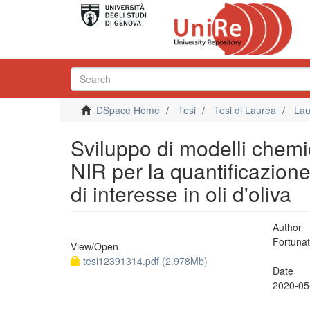
DSpace Home
Tesi
Tesi di Laurea
Lau
Sviluppo di modelli chemiom
NIR per la quantificazion
di interesse in oli d'oliva
Author
Fortunat
View/
Open
tesi12391314.pdf (2.978Mb)
Date
2020-05