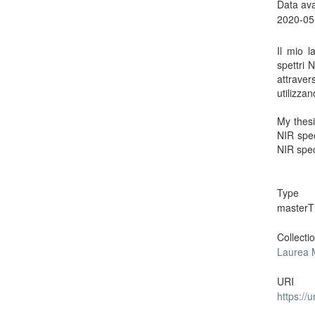
Data ava
2020-05
Il mio l
spettri N
attrave
utilizza
My thes
NIR spec
NIR spec
Type
masterT
Collecti
Laurea 
URI
https://