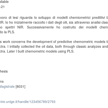
ilable
-21
avoro di tesi riguarda lo sviluppo di modelli chemiometrici predittivi 
IR. Io ho inizialmente raccolto i dati degli olii, sia attraverso analisi cla
rso spettri NIR. Successivamente ho costruito dei modelli chemi
ndo la PLS.
is work concerns the development of predictive chemometric models 
tra. I initially collected the oil data, both through classic analyzes an
tra. Later I built chemometric models using PLS.
hesis
ons
Magistrale
[8031]
unire.unige.it/handle/123456789/2793