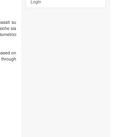
Login
basati su
ssiche sia
ometrici
based on
d through