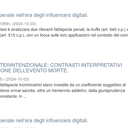
enale nell’era degli influencers digitali.
<1999>
(
2024-10-03
)
tesi è analizzare due rilevanti fattispecie penali, la truffa (art. 640 c.p.) 
art. 515 c.p.), con un focus sulle loro applicazioni nel contesto del co
.
TERINTENZIONALE: CONTRASTI INTERPRETATIVI
IONE DELL’EVENTO MORTE.
95>
(
2024-10-03
)
attispecie incriminatrici siano investite da un coefficiente soggettivo di
ione ormai sancita, oltre un trentennio addietro, dalla giurisprudenza
nostante, in ...
enale nell’era degli influencers digitali.