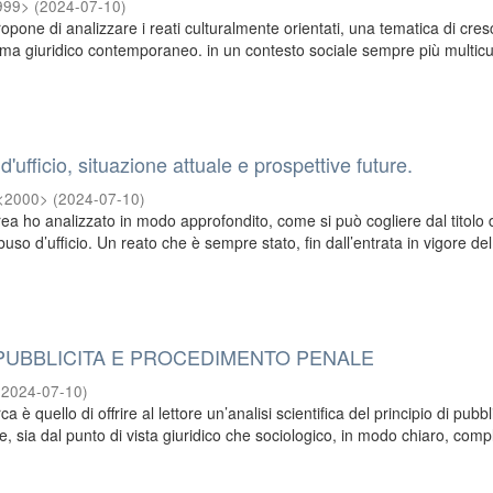
1999>
(
2024-07-10
)
propone di analizzare i reati culturalmente orientati, una tematica di cre
ama giuridico contemporaneo. in un contesto sociale sempre più multicu
'ufficio, situazione attuale e prospettive future.
 <2000>
(
2024-07-10
)
urea ho analizzato in modo approfondito, come si può cogliere dal titolo 
 abuso d’ufficio. Un reato che è sempre stato, fin dall’entrata in vigore de
 PUBBLICITA E PROCEDIMENTO PENALE
(
2024-07-10
)
rca è quello di offrire al lettore un’analisi scientifica del principio di pubbl
 sia dal punto di vista giuridico che sociologico, in modo chiaro, comp