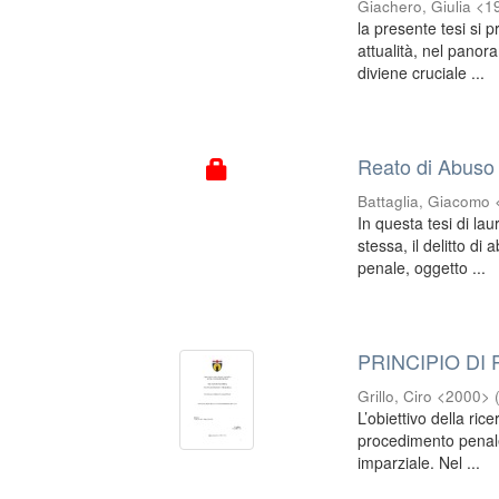
Giachero, Giulia <
la presente tesi si 
attualità, nel panor
diviene cruciale ...
Reato di Abuso d
Battaglia, Giacomo
In questa tesi di la
stessa, il delitto di
penale, oggetto ...
PRINCIPIO DI
Grillo, Ciro <2000>
L’obiettivo della rice
procedimento penale,
imparziale. Nel ...