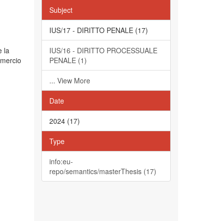
Subject
IUS/17 - DIRITTO PENALE (17)
e la
IUS/16 - DIRITTO PROCESSUALE
mmercio
PENALE (1)
... View More
Date
2024 (17)
Type
info:eu-
repo/semantics/masterThesis (17)