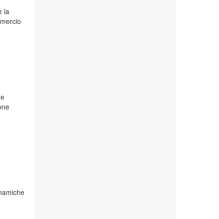
e la
mmercio
 e
ione
inamiche