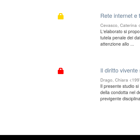
Rete internet e 
Cevasco, Caterina
L'elaborato si propo
tutela penale dei dat
attenzione allo ...
Il diritto vivent
Drago, Chiara <19
Il presente studio s
della condotta nel de
previgente disciplina