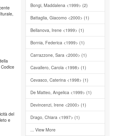
Bongi, Maddalena <1999> (2)
scente
lturale,
Battaglia, Giacomo <2000> (1)
Bellanova, Irene <1999> (1)
Bornia, Federica <1999> (1)
Carrazzone, Sara <2000> (1)
della
l Codice
Cavallero, Carola <1998> (1)
Cevasco, Caterina <1998> (1)
De Matteo, Angelica <1999> (1)
Devincenzi, Irene <2000> (1)
icità del
Drago, Chiara <1997> (1)
leto e
... View More