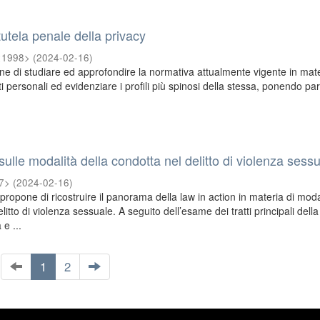
tutela penale della privacy
 <1998>
(
2024-02-16
)
ne di studiare ed approfondire la normativa attualmente vigente in mate
i personali ed evidenziare i profili più spinosi della stessa, ponendo par
e sulle modalità della condotta nel delitto di violenza sess
97>
(
2024-02-16
)
i propone di ricostruire il panorama della law in action in materia di moda
litto di violenza sessuale. A seguito dell’esame dei tratti principali della
 e ...
1
2