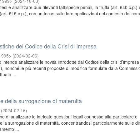
<1999>
(
2024-10-03
)
tesi è analizzare due rilevanti fattispecie penali, la truffa (art. 640 c.p.) 
art. 515 c.p.), con un focus sulle loro applicazioni nel contesto del co
.
stiche del Codice della Crisi di Impresa
<1995>
(
2024-02-06
)
o intende analizzare le novità introdotte dal Codice della crisi d’impresa
I), nonché le più recenti proposte di modifica formulate dalla Commiss
ttuato ...
e della surrogazione di maternità
(
2024-02-16
)
ne di analizzare le intricate questioni legali connesse alla particolare e
ella surrogazione di maternità, concentrandosi particolarmente sulle d
namento ...