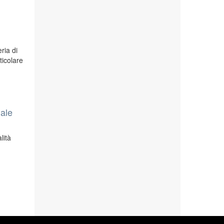
ria di
ticolare
uale
lità