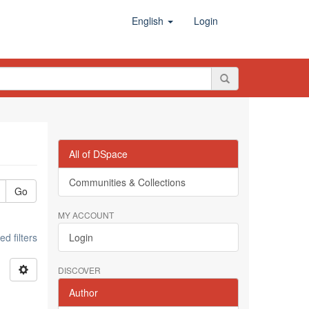
English
Login
All of DSpace
Communities & Collections
Go
MY ACCOUNT
d filters
Login
DISCOVER
Author