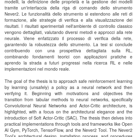
modelli, la definizione delle proprietà e la gestione dei modelli
tramite un'interfaccia della riga di comando dello strumento
Never2. Le funzionalità dello strumento si estendono alle reti di
formazione, alle strategie di verifica e alla visualizzazione dei
risultati. I risultati sperimentali nell'ambiente di controllo classico
vengono dettagliati, valutando diversi metodi e approcci alla rete
neurale. Viene enfatizzato il processo di verifica della rete,
garantendo la robustezza dello strumento. La tesi si conclude
contribuendo con una prospettiva dettagliata sulla RL,
combinando fondamenti teorici con applicazioni pratiche e
aprendo la strada a futuri progressi nella ricerca RL e nelle
implementazioni nel mondo reale.
The goal of the thesis is to approach safe reinforcement learning
by learning (unsafely) a policy as a neural network and then
verifying it. Beginning with motivations and objectives the
transition from tabular methods to neural networks, specifically
Convolutional Neural Networks and Actor-Critic architecture, is
highlighted, with a focus on the architectural elegance and the
introduction of Soft Actor-Critic (SAC). The thesis then delves into
practical implementations through tools and frameworks like Open
AI Gym, PyTorch, TensorFlow, and the Never2 Tool. The Never2
Tool’s architectural design, installation process, and procedures