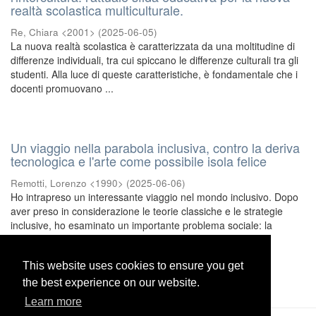
realtà scolastica multiculturale.
Re, Chiara <2001>
(
2025-06-05
)
La nuova realtà scolastica è caratterizzata da una moltitudine di
differenze individuali, tra cui spiccano le differenze culturali tra gli
studenti. Alla luce di queste caratteristiche, è fondamentale che i
docenti promuovano ...
Un viaggio nella parabola inclusiva, contro la deriva
tecnologica e l'arte come possibile isola felice
Remotti, Lorenzo <1990>
(
2025-06-06
)
Ho intrapreso un interessante viaggio nel mondo inclusivo. Dopo
aver preso in considerazione le teorie classiche e le strategie
inclusive, ho esaminato un importante problema sociale: la
dipendenza dalla tecnologia. Nella ...
This website uses cookies to ensure you get
This website uses cookies to ensure you get
1
. . .
7
the best experience on our website.
the best experience on our website.
Learn more
Learn more