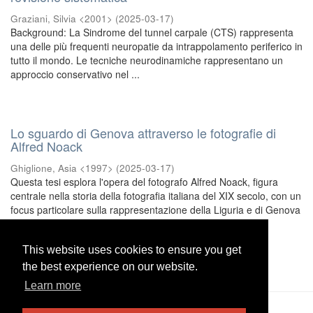
Graziani, Silvia <2001>
(
2025-03-17
)
Background: La Sindrome del tunnel carpale (CTS) rappresenta
una delle più frequenti neuropatie da intrappolamento periferico in
tutto il mondo. Le tecniche neurodinamiche rappresentano un
approccio conservativo nel ...
Lo sguardo di Genova attraverso le fotografie di
Alfred Noack
Ghiglione, Asia <1997>
(
2025-03-17
)
Questa tesi esplora l'opera del fotografo Alfred Noack, figura
centrale nella storia della fotografia italiana del XIX secolo, con un
focus particolare sulla rappresentazione della Liguria e di Genova
durante un periodo ...
This website uses cookies to ensure you get
This website uses cookies to ensure you get
1
. . .
168
the best experience on our website.
the best experience on our website.
Learn more
Learn more