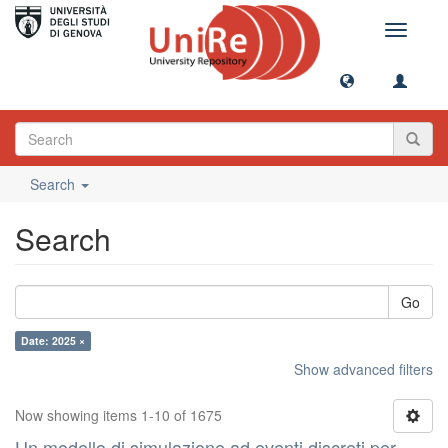
Toggle
navigati
Search
Search
Go
Date: 2025 ×
Show advanced filters
Now showing items 1-10 of 1675
Un modello di simulazione ad eventi discreti per