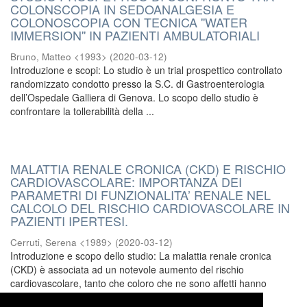
COLONSCOPIA IN SEDOANALGESIA E
COLONOSCOPIA CON TECNICA ''WATER
IMMERSION'' IN PAZIENTI AMBULATORIALI
Bruno, Matteo <1993>
(
2020-03-12
)
Introduzione e scopi: Lo studio è un trial prospettico controllato
randomizzato condotto presso la S.C. di Gastroenterologia
dell’Ospedale Galliera di Genova. Lo scopo dello studio è
confrontare la tollerabilità della ...
MALATTIA RENALE CRONICA (CKD) E RISCHIO
CARDIOVASCOLARE: IMPORTANZA DEI
PARAMETRI DI FUNZIONALITA’ RENALE NEL
CALCOLO DEL RISCHIO CARDIOVASCOLARE IN
PAZIENTI IPERTESI.
Cerruti, Serena <1989>
(
2020-03-12
)
Introduzione e scopo dello studio: La malattia renale cronica
(CKD) è associata ad un notevole aumento del rischio
cardiovascolare, tanto che coloro che ne sono affetti hanno
maggiori probabilità di andare incontro ad ...