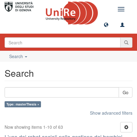
Toggle
navigati
Search
Search
Go
Type: masterThesis ×
Show advanced filters
Now showing items 1-10 of 63
L'uso dei robot sociali nella gestione dei bambini