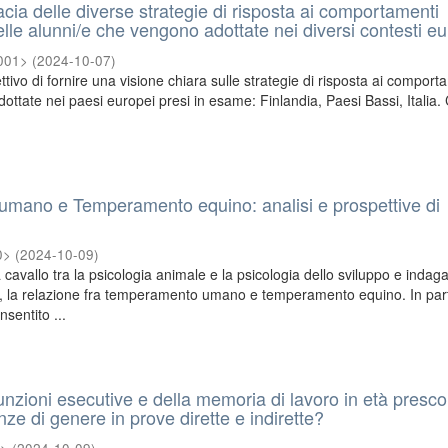
icacia delle diverse strategie di risposta ai comportamenti
delle alunni/e che vengono adottate nei diversi contesti eu
2001>
(
2024-10-07
)
ttivo di fornire una visione chiara sulle strategie di risposta ai comport
dottate nei paesi europei presi in esame: Finlandia, Paesi Bassi, Italia.
mano e Temperamento equino: analisi e prospettive di
0>
(
2024-10-09
)
a cavallo tra la psicologia animale e la psicologia dello sviluppo e indaga
i, la relazione fra temperamento umano e temperamento equino. In part
nsentito ...
unzioni esecutive e della memoria di lavoro in età presco
nze di genere in prove dirette e indirette?