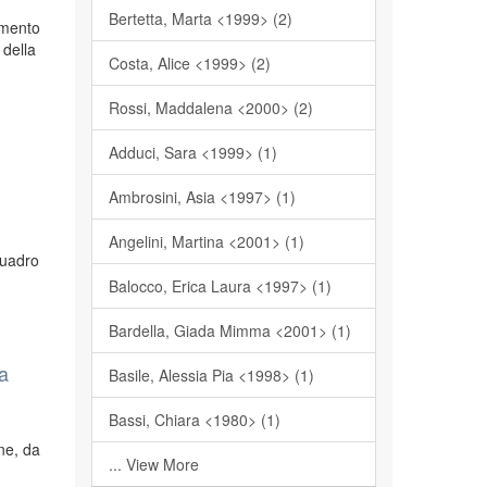
Bertetta, Marta <1999> (2)
rimento
 della
Costa, Alice <1999> (2)
Rossi, Maddalena <2000> (2)
Adduci, Sara <1999> (1)
,
Ambrosini, Asia <1997> (1)
Angelini, Martina <2001> (1)
quadro
Balocco, Erica Laura <1997> (1)
Bardella, Giada Mimma <2001> (1)
la
Basile, Alessia Pia <1998> (1)
Bassi, Chiara <1980> (1)
ne, da
... View More