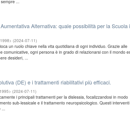
a sempre ...
umentativa Alternativa: quale possibilità per la Scuola 
 <1998>
(
2024-07-11
)
ca un ruolo chiave nella vita quotidiana di ogni individuo. Grazie alle
e comunicative, ogni persona è in grado di relazionarsi con il mondo e
re desideri, ...
utiva (DE) e i trattamenti riabilitativi più efficaci.
<1995>
(
2024-07-11
)
icamente i principali trattamenti per la dislessia, focalizzandosi in modo
tamento sub-lessicale e il trattamento neuropsicologico. Questi intervent
 ...