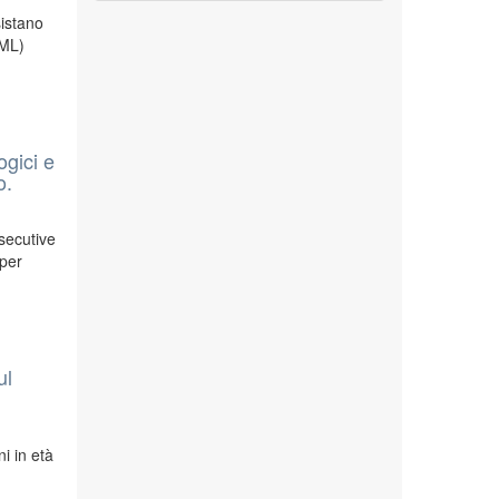
sistano
(ML)
ogici e
o.
secutive
 per
ul
i in età