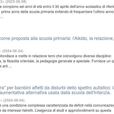
73>
(
2023-06-08
)
he compiono sei anni di età entro il 30 aprile dell'anno scolastico di rife
l primo anno della scuola primaria evitando di frequentare l'ultimo anno
...
 come proposta alla scuola primaria: l'Aikido, la relazione
>
(
2024-06-04
)
fondisce e mette in relazione temi che coinvolgono diverse discipline:
, la filosofia orientale, la pedagogia generale e speciale. Fornisce un 
 arti ...
a" per bambini affetti da disturbi dello spettro autistico: 
umentativa alternativa usata dalla scuola dell'infanzia.
8>
(
2024-06-04
)
 è una condizione complessa caratterizzata da deficit nella comunicazio
 e da interessi ristretti. L’esigenza di studi e approfondimenti su questa