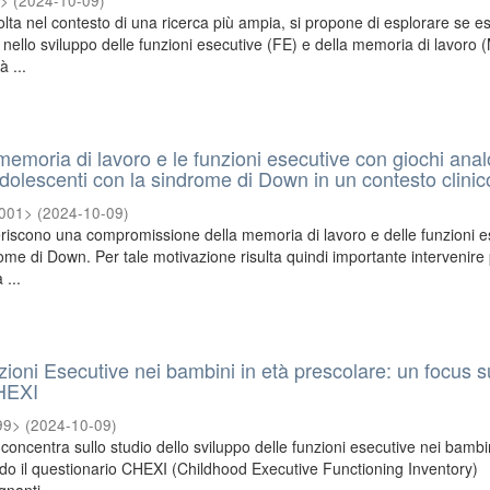
0>
(
2024-10-09
)
olta nel contesto di una ricerca più ampia, si propone di esplorare se e
 nello sviluppo delle funzioni esecutive (FE) e della memoria di lavoro 
à ...
emoria di lavoro e le funzioni esecutive con giochi anal
adolescenti con la sindrome di Down in un contesto clinic
2001>
(
2024-10-09
)
eriscono una compromissione della memoria di lavoro e delle funzioni e
ome di Down. Per tale motivazione risulta quindi importante intervenire
 ...
zioni Esecutive nei bambini in età prescolare: un focus s
HEXI
99>
(
2024-10-09
)
i concentra sullo studio dello sviluppo delle funzioni esecutive nei bambin
ando il questionario CHEXI (Childhood Executive Functioning Inventory)