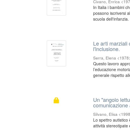
Civano, Enrica <19
In Italia i bambini c
possono iscriversi a
scuola dell'infanzia. 
Le arti marziali
l'inclusione.
Serra, Elena <1978
Questo lavoro appro
l’educazione motoria
generale rispetto alle
Un "angolo lettur
comunicazione a
Silvano, Elisa <199
Lo spettro autistico
attività stereotipate