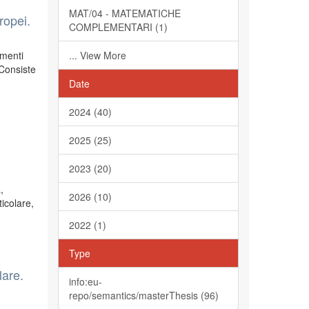
MAT/04 - MATEMATICHE
ropei.
COMPLEMENTARI (1)
amenti
... View More
 Consiste
Date
2024 (40)
2025 (25)
2023 (20)
,
2026 (10)
icolare,
2022 (1)
Type
lare.
info:eu-
repo/semantics/masterThesis (96)