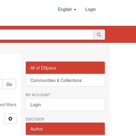
English
Login
All of DSpace
Communities & Collections
Go
MY ACCOUNT
d filters
Login
DISCOVER
Author