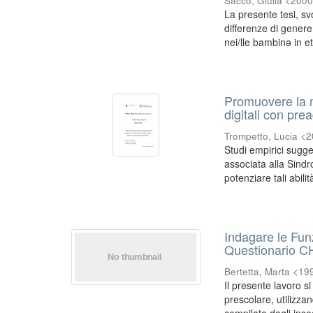
Sacco, Giulia <200
La presente tesi, sv
differenze di genere
nei/lle bambinə in et
Promuovere la m
digitali con pre
Trompetto, Lucia <
Studi empirici sugg
associata alla Sindr
potenziare tali abilità
Indagare le Fun
Questionario C
Bertetta, Marta <19
Il presente lavoro s
prescolare, utilizz