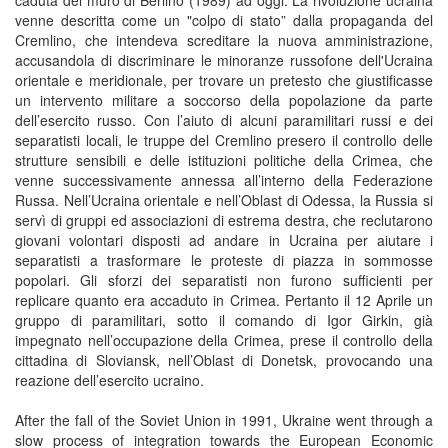
caduta del muro di Berlino (1989) ad oggi. La rivoluzione ucraina
venne descritta come un "colpo di stato” dalla propaganda del
Cremlino, che intendeva screditare la nuova amministrazione,
accusandola di discriminare le minoranze russofone dell'Ucraina
orientale e meridionale, per trovare un pretesto che giustificasse
un intervento militare a soccorso della popolazione da parte
dell’esercito russo. Con l’aiuto di alcuni paramilitari russi e dei
separatisti locali, le truppe del Cremlino presero il controllo delle
strutture sensibili e delle istituzioni politiche della Crimea, che
venne successivamente annessa all’interno della Federazione
Russa. Nell’Ucraina orientale e nell’Oblast di Odessa, la Russia si
servì di gruppi ed associazioni di estrema destra, che reclutarono
giovani volontari disposti ad andare in Ucraina per aiutare i
separatisti a trasformare le proteste di piazza in sommosse
popolari. Gli sforzi dei separatisti non furono sufficienti per
replicare quanto era accaduto in Crimea. Pertanto il 12 Aprile un
gruppo di paramilitari, sotto il comando di Igor Girkin, già
impegnato nell’occupazione della Crimea, prese il controllo della
cittadina di Sloviansk, nell’Oblast di Donetsk, provocando una
reazione dell’esercito ucraino.
After the fall of the Soviet Union in 1991, Ukraine went through a
slow process of integration towards the European Economic