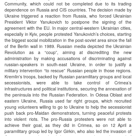
Community, which could not be completed due to its trading
dependence on Russia and CIS countries. The decision made by
Ukraine triggered a reaction from Russia, who forced Ukrainian
President Viktor Yanukovich to postpone the signing of the
agreement with the EU. In major central-western Ukrainian cities,
especially in Kyiv, people protested Yanukovich’s choices, starting
the biggest social mobilization in the post-soviet area since the fall
of the Berlin wall in 1989. Russian media depicted the Ukrainian
Revolution as a “coup”, aiming at discrediting the new
administration by making accusations of discriminating against
russian-speakers in south-east Ukraine, in order to justify a
military intervention “to rescue” Russian people in those regions.
Kremlin's troops, backed by Russian paramilitary groups and local
secessionists, were able to take control of Crimea’s
infrastructures and political institutions, securing the annexation of
the peninsula into the Russian Federation. In Odesa Oblast and
eastern Ukraine, Russia used far right groups, which recruited
young volunteers willing to go to Ukraine to help the secessionist
push back pro-Maidan demonstrators, turning peaceful protests
into violent riots. The pro-Russia protesters were not able to
achieve their goal, as they did in Crimea, so on 12 April a
paramilitary group led by Igor Girkin, who also led the invasion of