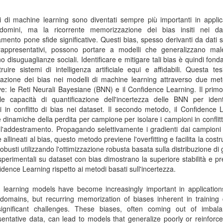
i di machine learning sono diventati sempre più importanti in applic
 domini, ma la ricorrente memorizzazione dei bias insiti nei da
mento pone sfide significative. Questi bias, spesso derivanti da dati sq
appresentativi, possono portare a modelli che generalizzano ma
no disuguaglianze sociali. Identificare e mitigare tali bias è quindi fon
ruire sistemi di intelligenza artificiale equi e affidabili. Questa te
ficazione dei bias nei modelli di machine learning attraverso due me
ve: le Reti Neurali Bayesiane (BNN) e il Confidence Learning. Il pri
 le capacità di quantificazione dell'incertezza delle BNN per ident
 in conflitto di bias nei dataset. Il secondo metodo, il Confidence 
le dinamiche della perdita per campione per isolare i campioni in conflitt
l'addestramento. Propagando selettivamente i gradienti dai campioni
 allineati al bias, questo metodo previene l'overfitting e facilita la cost
robusti utilizzando l'ottimizzazione robusta basata sulla distribuzione di 
i sperimentali su dataset con bias dimostrano la superiore stabilità e pr
idence Learning rispetto ai metodi basati sull'incertezza.
 learning models have become increasingly important in application
domains, but recurring memorization of biases inherent in training 
ignificant challenges. These biases, often coming out of imbal
entative data, can lead to models that generalize poorly or reinforce