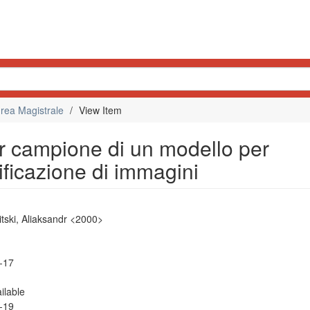
rea Magistrale
View Item
er campione di un modello per
sificazione di immagini
tski, Aliaksandr <2000>
-17
ilable
-19