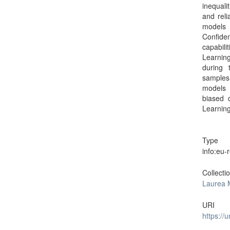
inequali
and reli
models 
Confide
capabili
Learning
during 
samples,
models 
biased 
Learnin
Type
info:eu
Collecti
Laurea 
URI
https://