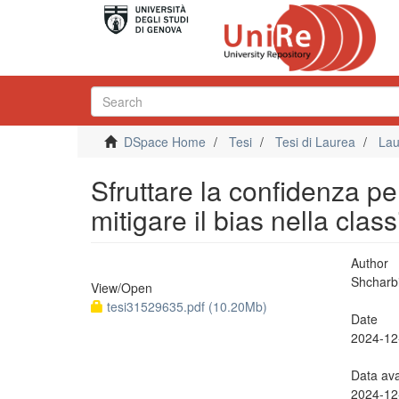
DSpace Home
Tesi
Tesi di Laurea
Lau
Sfruttare la confidenza p
mitigare il bias nella clas
Author
Shcharbi
View/
Open
tesi31529635.pdf (10.20Mb)
Date
2024-12
Data ava
2024-12