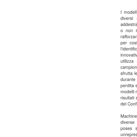
I modell
diversi
addestra
o non r
rafforza
per cost
l'identi
innovati
utilizza
campioni
sfrutta 
durante 
perdita e
modelli 
risultat
del Conf
Machine
diverse 
poses s
unrepres