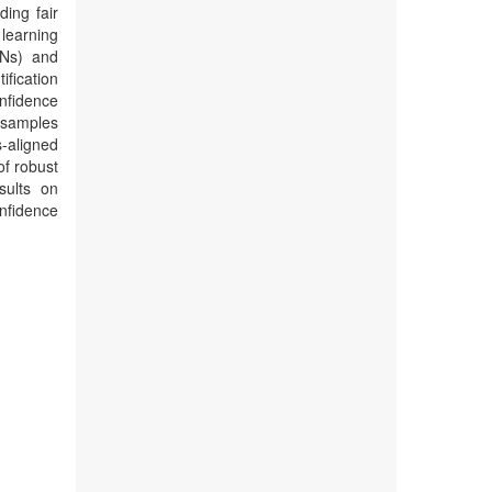
ding fair
 learning
NNs) and
fication
onfidence
g samples
-aligned
of robust
sults on
nfidence