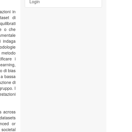
Login
azioni in
taset di
uilibrati
le o che
damentale
si indaga
todologie
mo metodo
ificare i
Learning,
o di bias
 a bassa
ruzione di
gruppo. I
estazioni
s across
datasets
anced or
 societal