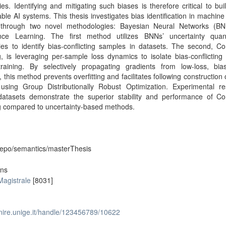
ties. Identifying and mitigating such biases is therefore critical to buil
able AI systems. This thesis investigates bias identification in machine
through two novel methodologies: Bayesian Neural Networks (B
nce Learning. The first method utilizes BNNs’ uncertainty quanti
ties to identify bias-conflicting samples in datasets. The second, C
, is leveraging per-sample loss dynamics to isolate bias-conflictin
training. By selectively propagating gradients from low-loss, bias
 this method prevents overfitting and facilitates following construction 
using Group Distributionally Robust Optimization. Experimental re
datasets demonstrate the superior stability and performance of Co
g compared to uncertainty-based methods.
-repo/semantics/masterThesis
ons
Magistrale
[8031]
unire.unige.it/handle/123456789/10622