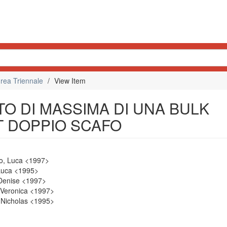
rea Triennale
View Item
O DI MASSIMA DI UNA BULK
T DOPPIO SCAFO
no, Luca <1997>
 Luca <1995>
 Denise <1997>
, Veronica <1997>
 Nicholas <1995>