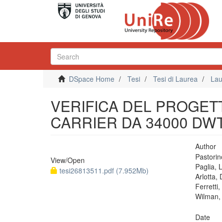
DSpace Home
Tesi
Tesi di Laurea
Lau
VERIFICA DEL PROGETT
CARRIER DA 34000 DW
Author
Pastori
View/
Open
Paglia,
tesi26813511.pdf (7.952Mb)
Arlotta,
Ferretti
Wilman,
Date