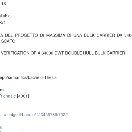
-18
ilable
-21
CA DEL PROGETTO DI MASSIMA DI UNA BULK CARRIER DA 34
 SCAFO
 VERIFICATION OF A 34000 DWT DOUBLE HULL BULK CARRIER
repo/semantics/bachelorThesis
ons
Triennale
[4961]
unire.unige.it/handle/123456789/7322
a