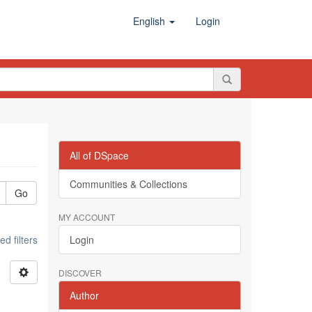
English
Login
All of DSpace
Communities & Collections
Go
MY ACCOUNT
d filters
Login
DISCOVER
Author