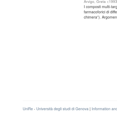
Arvigo, Greta <199
I composti multi-tar
farmacoforici di dif
chimera”). Argoment
UniRe
-
Università degli studi di Genova
|
Information an