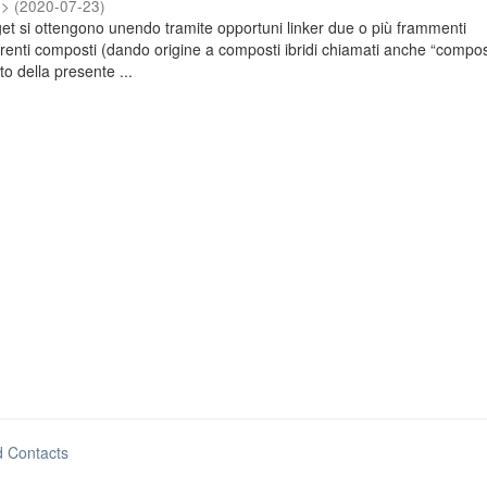
3>
(
2020-07-23
)
get si ottengono unendo tramite opportuni linker due o più frammenti
ferenti composti (dando origine a composti ibridi chiamati anche “compos
o della presente ...
d Contacts