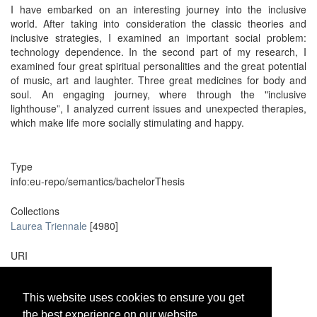
I have embarked on an interesting journey into the inclusive
world. After taking into consideration the classic theories and
inclusive strategies, I examined an important social problem:
technology dependence. In the second part of my research, I
examined four great spiritual personalities and the great potential
of music, art and laughter. Three great medicines for body and
soul. An engaging journey, where through the "inclusive
lighthouse”, I analyzed current issues and unexpected therapies,
which make life more socially stimulating and happy.
Type
info:eu-repo/semantics/bachelorThesis
Collections
Laurea Triennale
[4980]
URI
https://unire.unige.it/handle/123456789/12042
This website uses cookies to ensure you get
This website uses cookies to ensure you get
Metadata
Show full item record
the best experience on our website.
the best experience on our website.