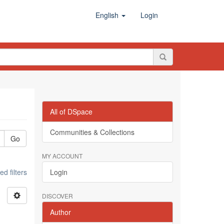
English
Login
All of DSpace
Communities & Collections
Go
MY ACCOUNT
d filters
Login
DISCOVER
Author