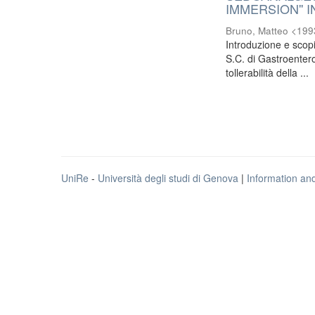
IMMERSION'' 
Bruno, Matteo <19
Introduzione e scopi
S.C. di Gastroentero
tollerabilità della ...
UniRe
-
Università degli studi di Genova
|
Information an