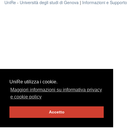
UniRe
-
Università degli studi di Genova
|
Informazioni e Supporto
UniRe utilizza i cookie.
UniRe utilizza i cookie.
Maggiori informazioni su informativa privacy
Maggiori informazioni su informativa privacy
e cookie policy
e cookie policy
Accetto
Accetto