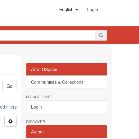
English
Login
All of DSpace
Communities & Collections
Go
MY ACCOUNT
d filters
Login
DISCOVER
Author