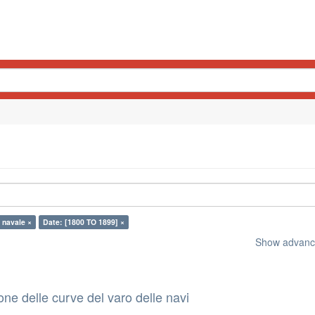
 navale ×
Date: [1800 TO 1899] ×
Show advance
ione delle curve del varo delle navi