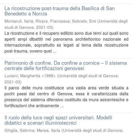
La ricostruzione post-trauma della Basilica di San
Benedetto a Norcia
Montaruli, Ilaria
;
Rivara, Francesca
;
Sobrato, Emi
(
Università degli
studi di Genova
,
2021-03
)
La ricostruzione e il recupero edilizio sono due temi sui quali sono
aperti ampi dibattiti nel panorama architettonico nazionale ed
internazionale, soprattutto se legati al tema della ricostruzione
post-trauma, ovvero quel ...
Patrimonio di confine. Da confine a cornice – Il sistema
centrale delle fortificazioni genovesi
Luciani, Margherita <1996>
(
Università degli studi di Genova
,
2021-03
)
Il parco delle mura costituisce una vasta area verde situata a
pochi passi dal centro di Genova, essa è caratterizzata dalla
presenza del sistema difensivo costituito da mura seicentesche e
fortificazioni che anticamente ...
Il ruolo della luce negli spazi universitari. Modelli
didattici e scenari illuminotecnici
Ghiglia, Sabrina
;
Merea, Ilaria
(
Università degli studi di Genova
,