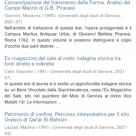
L’emancipazione del frammento dalla Forma. Analisi del
Campo Marzio di G.B. Piranesi
Giannini, Marianna <1995>
(
Università degli studi di Genova
,
2021-07
)
Nell’ambito di trattazione di questa tesi, l’opera protagonista è il
Campus Martius Antiquae Urbis, di Giovanni Battista Piranesi,
Roma 1762. In questo volume si possono distinguere a colpo
d’occhio due parti distinte: ...
Ex-magazzino del sale al molo: indagine storica tra
fonti dirette e indirette
Calvi, Giacomo <1991>
(
Università degli studi di Genova
,
2021-
07
)
In questa tesi di laurea si è svolta un’approfondita indagine storica
su un Bene Vincolato dalla Soprintendenza, ossia l’Ex-Magazzino
del Sale, sito nel quartiere del Molo di Genova al civico Vico
Malatti 13r. Le informazioni ...
Patrimonio di confine. Percorso interpretativo per il sito
Unesco di Qal'at Al-Bahrain
Lazzati, Martina <1991>
(
Università degli studi di Genova
,
2021-
03
)