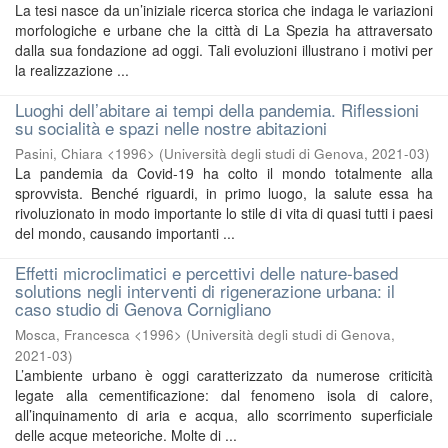
La tesi nasce da un’iniziale ricerca storica che indaga le variazioni
morfologiche e urbane che la città di La Spezia ha attraversato
dalla sua fondazione ad oggi. Tali evoluzioni illustrano i motivi per
la realizzazione ...
Luoghi dell’abitare ai tempi della pandemia. Riflessioni
su socialità e spazi nelle nostre abitazioni
Pasini, Chiara <1996>
(
Università degli studi di Genova
,
2021-03
)
La pandemia da Covid-19 ha colto il mondo totalmente alla
sprovvista. Benché riguardi, in primo luogo, la salute essa ha
rivoluzionato in modo importante lo stile di vita di quasi tutti i paesi
del mondo, causando importanti ...
Effetti microclimatici e percettivi delle nature-based
solutions negli interventi di rigenerazione urbana: il
caso studio di Genova Cornigliano
Mosca, Francesca <1996>
(
Università degli studi di Genova
,
2021-03
)
L’ambiente urbano è oggi caratterizzato da numerose criticità
legate alla cementificazione: dal fenomeno isola di calore,
all’inquinamento di aria e acqua, allo scorrimento superficiale
delle acque meteoriche. Molte di ...