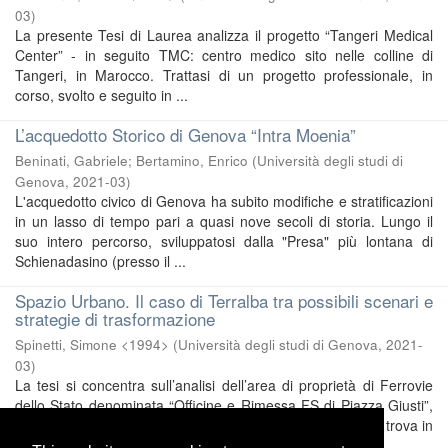
03
)
La presente Tesi di Laurea analizza il progetto “Tangeri Medical
Center” - in seguito TMC: centro medico sito nelle colline di
Tangeri, in Marocco. Trattasi di un progetto professionale, in
corso, svolto e seguito in ...
L’acquedotto Storico di Genova “Intra Moenia”
Beninati, Gabriele
;
Bertamino, Enrico
(
Università degli studi di
Genova
,
2021-03
)
L'acquedotto civico di Genova ha subito modifiche e stratificazioni
in un lasso di tempo pari a quasi nove secoli di storia. Lungo il
suo intero percorso, sviluppatosi dalla "Presa" più lontana di
Schienadasino (presso il ...
Spazio Urbano. Il caso di Terralba tra possibili scenari e
strategie di trasformazione
Spinetti, Simone <1994>
(
Università degli studi di Genova
,
2021-
03
)
La tesi si concentra sull’analisi dell’area di proprietà di Ferrovie
dello Stato denominata “Officine e Rimessa FS di Piazza Giusti”,
collocata nel quartiere di San Fruttuoso di Genova, che si trova in
posizione semicentrale ...