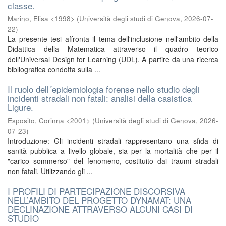
classe.
Marino, Elisa <1998>
(
Università degli studi di Genova
,
2026-07-
22
)
La presente tesi affronta il tema dell'inclusione nell'ambito della
Didattica della Matematica attraverso il quadro teorico
dell'Universal Design for Learning (UDL). A partire da una ricerca
bibliografica condotta sulla ...
Il ruolo dell´epidemiologia forense nello studio degli
incidenti stradali non fatali: analisi della casistica
Ligure.
Esposito, Corinna <2001>
(
Università degli studi di Genova
,
2026-
07-23
)
Introduzione: Gli incidenti stradali rappresentano una sfida di
sanità pubblica a livello globale, sia per la mortalità che per il
"carico sommerso" del fenomeno, costituito dai traumi stradali
non fatali. Utilizzando gli ...
I PROFILI DI PARTECIPAZIONE DISCORSIVA
NELL’AMBITO DEL PROGETTO DYNAMAT: UNA
DECLINAZIONE ATTRAVERSO ALCUNI CASI DI
STUDIO