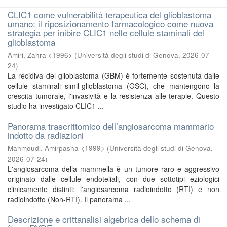
CLIC1 come vulnerabilità terapeutica del glioblastoma
umano: il riposizionamento farmacologico come nuova
strategia per inibire CLIC1 nelle cellule staminali del
glioblastoma
Amiri, Zahra <1996>
(
Università degli studi di Genova
,
2026-07-
24
)
La recidiva del glioblastoma (GBM) è fortemente sostenuta dalle
cellule staminali simil-glioblastoma (GSC), che mantengono la
crescita tumorale, l'invasività e la resistenza alle terapie. Questo
studio ha investigato CLIC1 ...
Panorama trascrittomico dell’angiosarcoma mammario
indotto da radiazioni
Mahmoudi, Amirpasha <1999>
(
Università degli studi di Genova
,
2026-07-24
)
L'angiosarcoma della mammella è un tumore raro e aggressivo
originato dalle cellule endoteliali, con due sottotipi eziologici
clinicamente distinti: l'angiosarcoma radioindotto (RTI) e non
radioindotto (Non-RTI). Il panorama ...
Descrizione e crittanalisi algebrica dello schema di