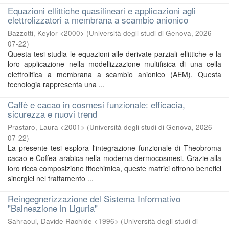
Equazioni ellittiche quasilineari e applicazioni agli
elettrolizzatori a membrana a scambio anionico
Bazzotti, Keylor <2000>
(
Università degli studi di Genova
,
2026-
07-22
)
Questa tesi studia le equazioni alle derivate parziali ellittiche e la
loro applicazione nella modellizzazione multifisica di una cella
elettrolitica a membrana a scambio anionico (AEM). Questa
tecnologia rappresenta una ...
Caffè e cacao in cosmesi funzionale: efficacia,
sicurezza e nuovi trend
Prastaro, Laura <2001>
(
Università degli studi di Genova
,
2026-
07-22
)
La presente tesi esplora l'integrazione funzionale di Theobroma
cacao e Coffea arabica nella moderna dermocosmesi. Grazie alla
loro ricca composizione fitochimica, queste matrici offrono benefici
sinergici nel trattamento ...
Reingegnerizzazione del Sistema Informativo
"Balneazione in Liguria"
Sahraoui, Davide Rachide <1996>
(
Università degli studi di