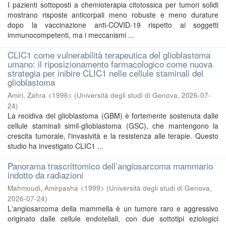
I pazienti sottoposti a chemioterapia citotossica per tumori solidi
mostrano risposte anticorpali meno robuste e meno durature
dopo la vaccinazione anti-COVID-19 rispetto ai soggetti
immunocompetenti, ma i meccanismi ...
CLIC1 come vulnerabilità terapeutica del glioblastoma
umano: il riposizionamento farmacologico come nuova
strategia per inibire CLIC1 nelle cellule staminali del
glioblastoma
Amiri, Zahra <1996>
(
Università degli studi di Genova
,
2026-07-
24
)
La recidiva del glioblastoma (GBM) è fortemente sostenuta dalle
cellule staminali simil-glioblastoma (GSC), che mantengono la
crescita tumorale, l'invasività e la resistenza alle terapie. Questo
studio ha investigato CLIC1 ...
Panorama trascrittomico dell’angiosarcoma mammario
indotto da radiazioni
Mahmoudi, Amirpasha <1999>
(
Università degli studi di Genova
,
2026-07-24
)
L'angiosarcoma della mammella è un tumore raro e aggressivo
originato dalle cellule endoteliali, con due sottotipi eziologici