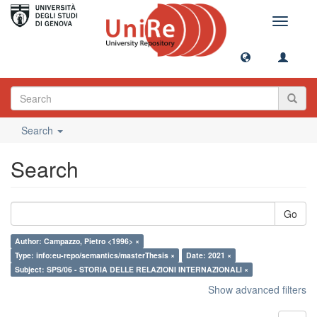
Toggle
navigati
Search
Search
Go
Author: Campazzo, Pietro <1996> ×
Type: info:eu-repo/semantics/masterThesis ×
Date: 2021 ×
Subject: SPS/06 - STORIA DELLE RELAZIONI INTERNAZIONALI ×
Show advanced filters