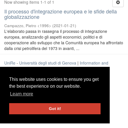
Now showing items 1-1 of 1
Il processo d'integrazione europea e le sfide della
globalizzazione
Campazzo, Pietro <1996>
(
2021-01-21
)
L'elaborato passa in rassegna il processo di integrazione
europea, analizzando gli aspetti economici, politici e di
cooperazione allo sviluppo che la Comunità europea ha affrontato
dalla crisi petrolifera del 1973 in avanti, ...
UniRe
-
Università degli studi di Genova
|
Information and
Contacts
This website uses cookies to ensure you get
This website uses cookies to ensure you get
the best experience on our website.
the best experience on our website.
Learn more
Learn more
Got it!
Got it!