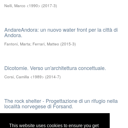
Nelli, Marco <1990>
(
2017-3
)
AndareAndora: un nuovo water front per la città di
Andora.
Fantoni, Marta
;
Ferrari, Matteo
(
2015-3
)
Dicotomie. Verso un'architettura concettuale.
Corsi, Camilla <1989>
(
2014-7
)
The rock shelter - Progettazione di un rifugio nella
località norvegese di Forsand.
Damonte Alice
;
Rovere Federica
(
2016-7
)
This website uses cookies to ensure you get
This website uses cookies to ensure you get