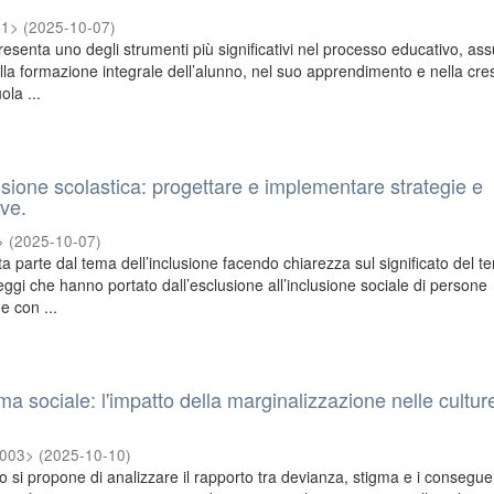
01>
(
2025-10-07
)
resenta uno degli strumenti più significativi nel processo educativo, a
lla formazione integrale dell’alunno, nel suo apprendimento e nella cre
ola ...
lusione scolastica: progettare e implementare strategie e
ive.
>
(
2025-10-07
)
ta parte dal tema dell’inclusione facendo chiarezza sul significato del te
ggi che hanno portato dall’esclusione all’inclusione sociale di persone
e con ...
a sociale: l'impatto della marginalizzazione nelle cultur
2003>
(
2025-10-10
)
o si propone di analizzare il rapporto tra devianza, stigma e i conseguent