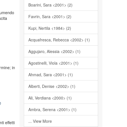
Boarini, Sara <2001> (2)
ssumendo
Favrin, Sara <2001> (2)
scita
Kupi, Nertila <1984> (2)
Acquafresca, Rebecca <2002> (1)
Aggujaro, Alessia <2002> (1)
Agostinelli, Viola <2001> (1)
rmine; in
Ahmad, Sara <2001> (1)
Alberti, Denise <2002> (1)
Ali, Verdiana <2000> (1)
e
Ambra, Serena <2001> (1)
... View More
i effetti