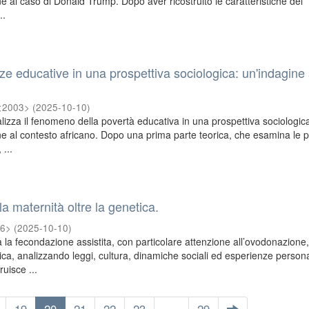
ne al caso di Donald Trump. Dopo aver ricostruito le caratteristiche del
..
ze educative in una prospettiva sociologica: un'indagine 
 <2003>
(
2025-10-10
)
lizza il fenomeno della povertà educativa in una prospettiva sociologic
ne al contesto africano. Dopo una prima parte teorica, che esamina le pr
 ...
a maternità oltre la genetica.
86>
(
2025-10-10
)
 la fecondazione assistita, con particolare attenzione all’ovodonazione
ica, analizzando leggi, cultura, dinamiche sociali ed esperienze personal
ruisce ...