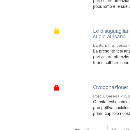
particolare attenzio
populismo e le sue .
Le disuguaglian
suolo africano
Lanteri, Francesca
La presente tesi ana
particolare attenzio
teorie sull'istruzione,
Ovodonazione: l
Porcu, Serena <19
Questa tesi esamina
prospettiva sociolog
primo capitolo ricost