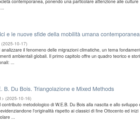
 società contemporanea, ponendo una particolare attenzione alle culture
...
atici e le nuove sfide della mobilità umana contemporanea
>
(
2025-10-17
)
i analizzare il fenomeno delle migrazioni climatiche, un tema fondamen
enti ambientali globali. Il primo capitolo offre un quadro teorico e stor
nali: ...
 E. B. Du Bois. Triangolazione e Mixed Methods
1>
(
2025-10-16
)
il contributo metodologico di W.E.B. Du Bois alla nascita e allo sviluppo 
idenziandone l'originalità rispetto ai classici di fine Ottocento ed inizi
olare ...