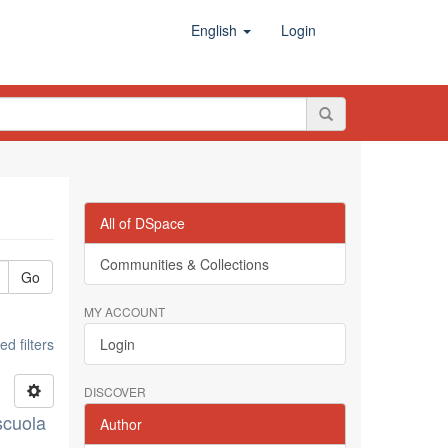
English
Login
All of DSpace
Communities & Collections
Go
MY ACCOUNT
d filters
Login
DISCOVER
scuola
Author