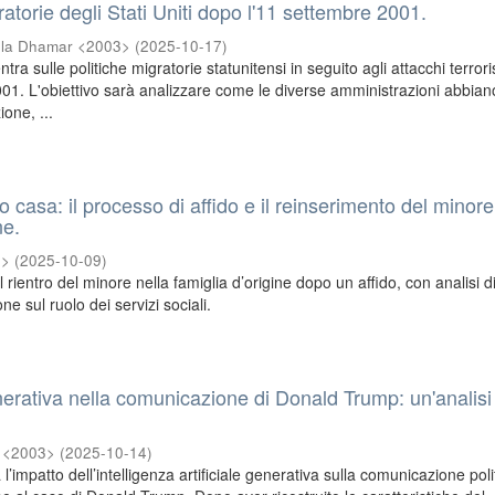
ratorie degli Stati Uniti dopo l'11 settembre 2001.
ela Dhamar <2003>
(
2025-10-17
)
tra sulle politiche migratorie statunitensi in seguito agli attacchi terroris
001. L'obiettivo sarà analizzare come le diverse amministrazioni abbian
ione, ...
 casa: il processo di affido e il reinserimento del minore
ne.
2>
(
2025-10-09
)
l rientro del minore nella famiglia d’origine dopo un affido, con analisi d
one sul ruolo dei servizi sociali.
enerativa nella comunicazione di Donald Trump: un'analisi
a <2003>
(
2025-10-14
)
l’impatto dell’intelligenza artificiale generativa sulla comunicazione poli