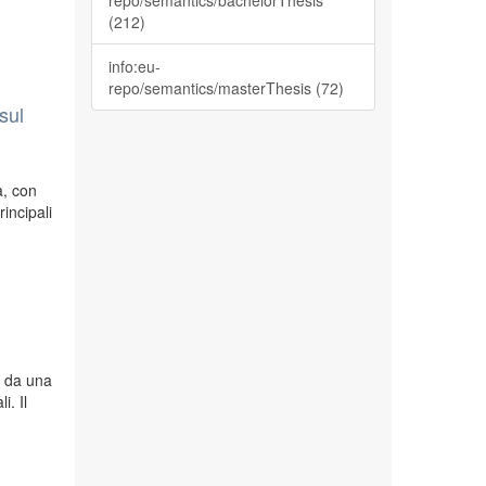
repo/semantics/bachelorThesis
(212)
info:eu-
repo/semantics/masterThesis (72)
sul
a, con
incipali
, da una
i. Il