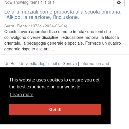
Now showing items 1-1 of 1
Le arti marziali come proposta alla scuola primaria:
l'Aikido, la relazione, l'inclusione.
Serra, Elena <1978>
(
2024-06-04
)
Questo lavoro approfondisce e mette in relazione temi che
coinvolgono diverse discipline: l’educazione motoria, la filosofia
orientale, la pedagogia generale e speciale. Fornisce un quadro
generale rispetto alle arti ...
UniRe
-
Università degli studi di Genova
|
Information and
Contacts
This website uses cookies to ensure you get
This website uses cookies to ensure you get
the best experience on our website.
the best experience on our website.
Learn more
Learn more
Got it!
Got it!