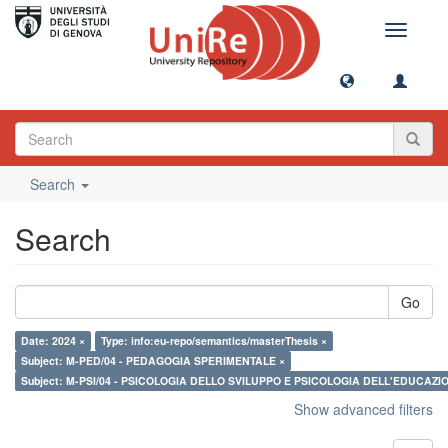
Toggle
navigati
Search
Search
Go
Date: 2024 ×
Type: info:eu-repo/semantics/masterThesis ×
Subject: M-PED/04 - PEDAGOGIA SPERIMENTALE ×
Subject: M-PSI/04 - PSICOLOGIA DELLO SVILUPPO E PSICOLOGIA DELL'EDUCAZI
Show advanced filters