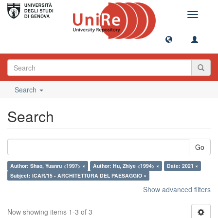
Toggle
navigati
Search
Search
Go
Author: Shao, Yuanru <1997> ×
Author: Hu, Zhiye <1994> ×
Date: 2021 ×
Subject: ICAR/15 - ARCHITETTURA DEL PAESAGGIO ×
Show advanced filters
Now showing items 1-3 of 3