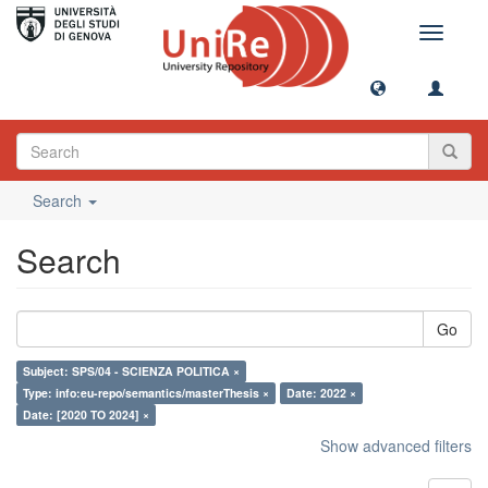
Toggle
navigati
Search
Search
Go
Subject: SPS/04 - SCIENZA POLITICA ×
Type: info:eu-repo/semantics/masterThesis ×
Date: 2022 ×
Date: [2020 TO 2024] ×
Show advanced filters