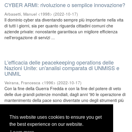
CYBER ARMI: rivoluzione o semplice innovazione?
Arbasetti, Manuel <1998>
(
2022-10-17
)
Il dominio cyber sta diventando sempre più importante nella vita
di tutti i giorni, sia per quanto riguarda cittadini comuni che
aziende private: nonostante garantisca un migliore efficienza
nell'erogazione di servizi ...
L'efficacia delle peacekeeping operations delle
Nazioni Unite: un'analisi comparata di UNMISS e
UNMIL
Veirana, Francesca <1996>
(
2022-10-17
)
Con la fine della Guerra Fredda e con la fine del potere di veto
delle due grandi potenze mondiali, dagli anni '90 le operazione di
mantenimento della pace sono diventate uno degli strumenti più
utilizzati in politica ...
This website uses cookies to ensure you get
This website uses cookies to ensure you get
1
the best experience on our website.
the best experience on our website.