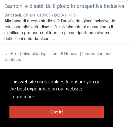
Bambini e disabilità: il gioco in prospettiva inclusiva.
Battistelli, Chiara <1998>
(
2023-11-13
)
Alla base di questo studio vi è l’analisi del gioco inclusivo, in
relazione alle varie disabilità. Inizialmente si è esaminato il
significato profondo del termine gioco, riportando diverse
definizioni date da alcuni ...
UniRe
-
Università degli studi di Genova
|
Information and
Contacts
This website uses cookies to ensure you get
This website uses cookies to ensure you get
the best experience on our website.
the best experience on our website.
Learn more
Learn more
Got it!
Got it!