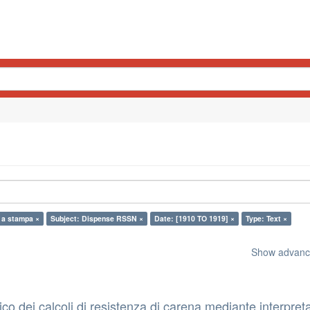
 a stampa ×
Subject: Dispense RSSN ×
Date: [1910 TO 1919] ×
Type: Text ×
Show advance
o dei calcoli di resistenza di carena mediante interpret