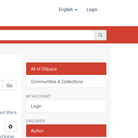
English
Login
All of DSpace
Communities & Collections
Go
MY ACCOUNT
Login
d filters
DISCOVER
Author
azione