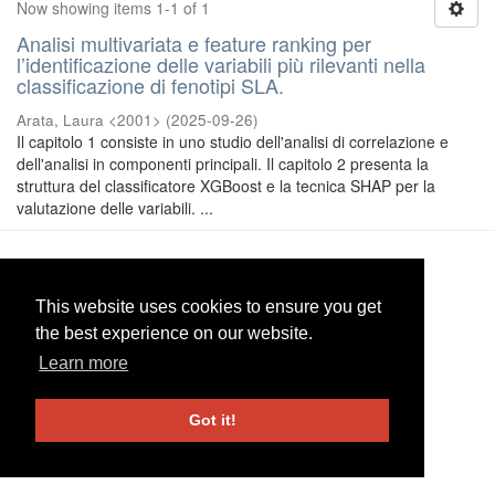
Now showing items 1-1 of 1
Analisi multivariata e feature ranking per
l’identificazione delle variabili più rilevanti nella
classificazione di fenotipi SLA.
Arata, Laura <2001>
(
2025-09-26
)
Il capitolo 1 consiste in uno studio dell'analisi di correlazione e
dell'analisi in componenti principali. Il capitolo 2 presenta la
struttura del classificatore XGBoost e la tecnica SHAP per la
valutazione delle variabili. ...
UniRe
-
Università degli studi di Genova
|
Information and
Contacts
This website uses cookies to ensure you get
This website uses cookies to ensure you get
the best experience on our website.
the best experience on our website.
Learn more
Learn more
Got it!
Got it!