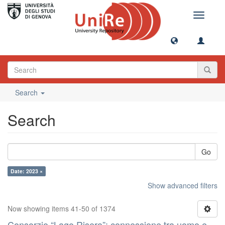
Toggle
navigati
Search
Search
Go
Date: 2023 ×
Show advanced filters
Now showing items 41-50 of 1374
Consorzio “Lago Risera”: connessione tra uomo e