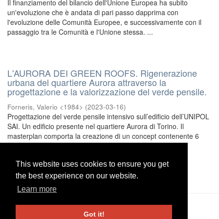
Il finanziamento del bilancio dell'Unione Europea ha subito
un'evoluzione che è andata di pari passo dapprima con
l'evoluzione delle Comunità Europee, e successivamente con il
passaggio tra le Comunità e l'Unione stessa. ...
L'AURORA DEI GREEN ROOFS. Rigenerazione
urbana del quartiere Aurora attraverso la
progettazione e la valorizzazione del verde pensile.
Forneris, Valerio <1984>
(
2023-03-16
)
Progettazione del verde pensile intensivo sull’edificio dell’UNIPOL
SAI. Un edificio presente nel quartiere Aurora di Torino. Il
masterplan comporta la creazione di un concept contenente 6
aree: area bel vedere, area relax, ...
This website uses cookies to ensure you get
This website uses cookies to ensure you get
1
. . .
5
. . .
138
the best experience on our website.
the best experience on our website.
Learn more
Learn more
UniRe
-
Università degli studi di Genova
|
Information and
Got it!
Got it!
Contacts