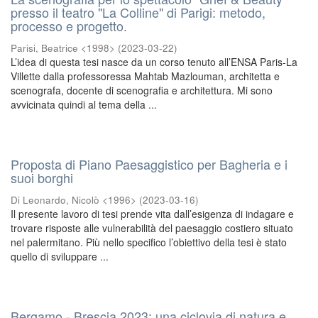
presso il teatro "La Colline" di Parigi: metodo,
processo e progetto.
Parisi, Beatrice <1998>
(
2023-03-22
)
L’idea di questa tesi nasce da un corso tenuto all’ENSA Paris-La
Villette dalla professoressa Mahtab Mazlouman, architetta e
scenografa, docente di scenografia e architettura. Mi sono
avvicinata quindi al tema della ...
Proposta di Piano Paesaggistico per Bagheria e i
suoi borghi
Di Leonardo, Nicolò <1996>
(
2023-03-16
)
Il presente lavoro di tesi prende vita dall’esigenza di indagare e
trovare risposte alle vulnerabilità del paesaggio costiero situato
nel palermitano. Più nello specifico l’obiettivo della tesi è stato
quello di sviluppare ...
Bergamo - Brescia 2023: una ciclovia di natura e