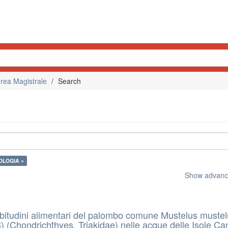
rea Magistrale
Search
COLOGIA ×
Show advance
bitudini alimentari del palombo comune Mustelus muste
) (Chondrichthyes, Triakidae) nelle acque delle Isole Ca