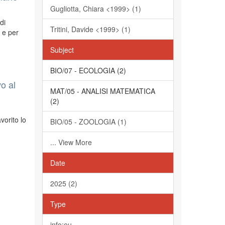
Gugliotta, Chiara <1999> (1)
di
Tritini, Davide <1999> (1)
e e per
Subject
BIO/07 - ECOLOGIA (2)
vo al
MAT/05 - ANALISI MATEMATICA
(2)
vorito lo
BIO/05 - ZOOLOGIA (1)
... View More
Date
2025 (2)
Type
info:eu-