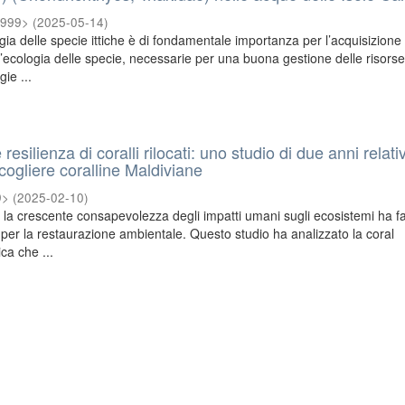
1999>
(
2025-05-14
)
ogia delle specie ittiche è di fondamentale importanza per l’acquisizione 
ull’ecologia delle specie, necessarie per una buona gestione delle risors
gie ...
 resilienza di coralli rilocati: uno studio di due anni relati
 scogliere coralline Maldiviane
9>
(
2025-02-10
)
, la crescente consapevolezza degli impatti umani sugli ecosistemi ha fa
 per la restaurazione ambientale. Questo studio ha analizzato la coral
ca che ...