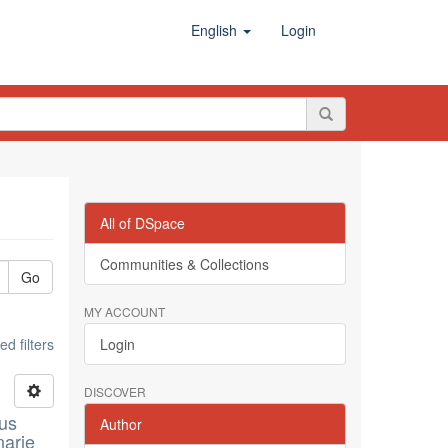
English
Login
All of DSpace
Communities & Collections
Go
MY ACCOUNT
d filters
Login
DISCOVER
lus
Author
narie