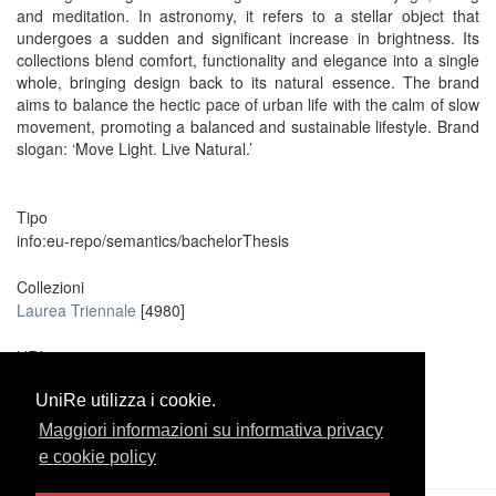
and meditation. In astronomy, it refers to a stellar object that
undergoes a sudden and significant increase in brightness. Its
collections blend comfort, functionality and elegance into a single
whole, bringing design back to its natural essence. The brand
aims to balance the hectic pace of urban life with the calm of slow
movement, promoting a balanced and sustainable lifestyle. Brand
slogan: ‘Move Light. Live Natural.’
Tipo
info:eu-repo/semantics/bachelorThesis
Collezioni
Laurea Triennale
[4980]
URI
https://unire.unige.it/handle/123456789/13581
UniRe utilizza i cookie.
UniRe utilizza i cookie.
Metadati
Maggiori informazioni su informativa privacy
Maggiori informazioni su informativa privacy
Mostra tutti i dati dell'item
e cookie policy
e cookie policy