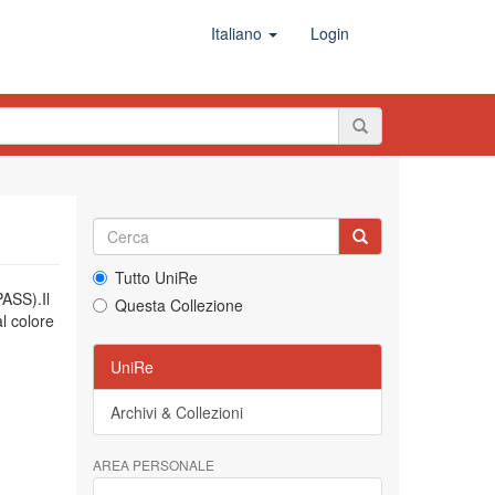
Italiano
Login
Tutto UniRe
PASS).Il
Questa Collezione
l colore
UniRe
Archivi & Collezioni
AREA PERSONALE