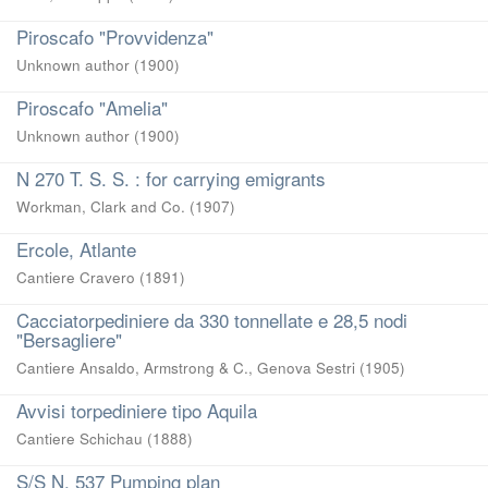
Piroscafo "Provvidenza"
Unknown author
(
1900
)
Piroscafo "Amelia"
Unknown author
(
1900
)
N 270 T. S. S. : for carrying emigrants
Workman, Clark and Co.
(
1907
)
Ercole, Atlante
Cantiere Cravero
(
1891
)
Cacciatorpediniere da 330 tonnellate e 28,5 nodi
"Bersagliere"
Cantiere Ansaldo, Armstrong & C., Genova Sestri
(
1905
)
Avvisi torpediniere tipo Aquila
Cantiere Schichau
(
1888
)
S/S N. 537 Pumping plan