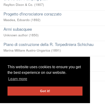
Raylton Dixon & Co.
(
1907
)
Progetto d'incrociatore corazzato
Masdea, Edoardo
(
1892
)
Armi subacquee
Unknown author
(
1850
)
Piano di costruzione della R. Torpediniera Schichau
Marina Militare Austro-Ungarica
(
1891
)
D. S. S. Kaiser Friedrich
Cantiere Navale Schichau (Danzig)
(
1898
)
This website uses cookies to ensure you get
This website uses cookies to ensure you get
the best experience on our website.
the best experience on our website.
View more
Learn more
Learn more
UniRe
-
Università degli studi di Genova
|
Information and
Got it!
Got it!
Contacts