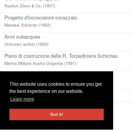
Raylton Dixon & Co.
(
1907
)
Progetto d'incrociatore corazzato
Masdea, Edoardo
(
1892
)
Armi subacquee
Unknown author
(
1850
)
Piano di costruzione della R. Torpediniera Schichau
Marina Militare Austro-Ungarica
(
1891
)
D. S. S. Kaiser Friedrich
Cantiere Navale Schichau (Danzig)
(
1898
)
This website uses cookies to ensure you get
This website uses cookies to ensure you get
the best experience on our website.
the best experience on our website.
View more
Learn more
Learn more
UniRe
-
Università degli studi di Genova
|
Information and
Got it!
Got it!
Contacts