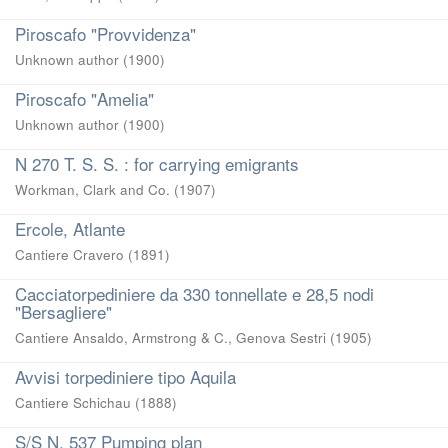
Piroscafo "Provvidenza"
Unknown author
(
1900
)
Piroscafo "Amelia"
Unknown author
(
1900
)
N 270 T. S. S. : for carrying emigrants
Workman, Clark and Co.
(
1907
)
Ercole, Atlante
Cantiere Cravero
(
1891
)
Cacciatorpediniere da 330 tonnellate e 28,5 nodi
"Bersagliere"
Cantiere Ansaldo, Armstrong & C., Genova Sestri
(
1905
)
Avvisi torpediniere tipo Aquila
Cantiere Schichau
(
1888
)
S/S N. 537 Pumping plan